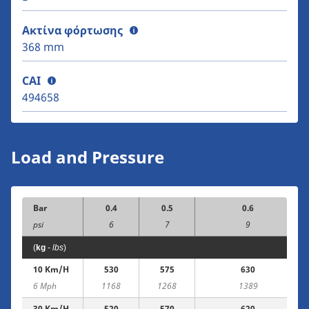
Ακτίνα φόρτωσης
368 mm
CAI
494658
Load and Pressure
Bar
0.4
0.5
0.6
psi
6
7
9
(
kg
-
lbs
)
10 Km/h
530
575
630
6 Mph
1168
1268
1389
30 Km/h
520
570
620