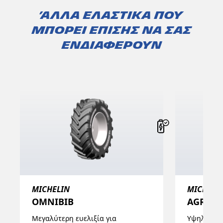
Άλλα ελαστικά που
μπορεί επίσης να σας
ενδιαφέρουν
MICHELIN
MICHELI
OMNIBIB
AGRIBI
Μεγαλύτερη ευελιξία για
Υψηλές απ