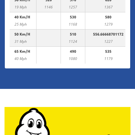
19 Mph
1146
1257
1367
40 Km/h
530
580
25 Mph
1168
1279
50 Km/h
510
556.66668701172
31 Mph
1124
1227
65 Km/h
490
535
40 Mph
1080
1179