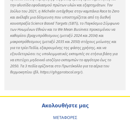
την αλυσίδα εφοδιασμού πρώτων υλών και εξαρτημάτων. Τον
Ιούλιο του 2021, η Michelin εντάχθηκε στην καμπάνια Race to Zero
και ανέλαβε μια δέσμευση που υποστηρίζεται από τη διεθνή
κοινοπραξία Science Based Targets (SBTi), το Παγκόσμιο Σύμφωνο
των Ηνωμένων Εθνών και το We Mean Business προκειμένου να
καθορίσει βραχυπρόθεσμους (μεταξύ 2024 και 2034) και
μακροπρόθεσμους (μεταξύ 2035 και 2050) στόχους μείωσης και
για τα τρία Πεδία, εξαιρουμένης της φάσης χρήσης, και να
εξουδετερώσει τις υπολειμματικές εκπομπές σε ετήσια βάση για
να επιτύχει μηδενικό ισοζύγιο εκπομπών το αργότερο έως το
2050. Τα 3 πεδία ορίζονται στο Πρωτόκολλο για τα αέρια του
θερμοκηπίου (βλ. https://ghgprotocol.org/).
Ακολουθήστε μας
ΜΕΤΑΦΟΡΕΣ