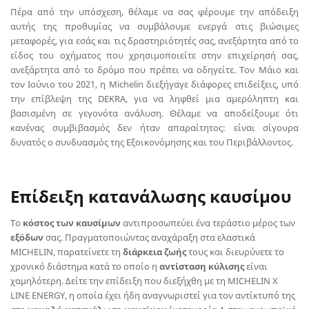
Πέρα από την υπόσχεση, θέλαμε να σας φέρουμε την απόδειξη
αυτής της προθυμίας να συμβάλουμε ενεργά στις βιώσιμες
μεταφορές, για εσάς και τις δραστηριότητές σας, ανεξάρτητα από το
είδος του οχήματος που χρησιμοποιείτε στην επιχείρησή σας,
ανεξάρτητα από το δρόμο που πρέπει να οδηγείτε. Τον Μάιο και
τον Ιούνιο του 2021, η Michelin διεξήγαγε διάφορες επιδείξεις, υπό
την επίβλεψη της DEKRA, για να ληφθεί μια αμερόληπτη και
βασισμένη σε γεγονότα ανάλυση. Θέλαμε να αποδείξουμε ότι
κανένας συμβιβασμός δεν ήταν απαραίτητος: είναι σίγουρα
δυνατός ο συνδυασμός της Εξοικονόμησης και του Περιβάλλοντος.
Επίδειξη κατανάλωσης καυσίμου
Το
κόστος των καυσίμων
αντιπροσωπεύει ένα τεράστιο μέρος των
εξόδων
σας. Πραγματοποιώντας αναχάραξη στα ελαστικά
MICHELIN, παρατείνετε τη
διάρκεια ζωής
τους και διευρύνετε το
χρονικό διάστημα κατά το οποίο η
αντίσταση κύλισης
είναι
χαμηλότερη. Δείτε την επίδειξη που διεξήχθη με τη MICHELIN X
LINE ENERGY, η οποία έχει ήδη αναγνωριστεί για τον αντίκτυπό της