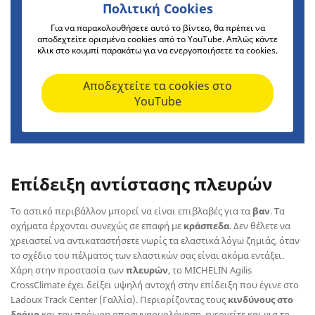
Πολιτική Cookies
Για να παρακολουθήσετε αυτό το βίντεο, θα πρέπει να
αποδεχτείτε ορισμένα cookies από το YouTube. Απλώς κάντε
κλικ στο κουμπί παρακάτω για να ενεργοποιήσετε τα cookies.
Αποδεχτείτε τα cookies στο
YouTube
Επίδειξη αντίστασης πλευρών
Το αστικό περιβάλλον μπορεί να είναι επιβλαβές για τα
βαν
. Τα
οχήματα έρχονται συνεχώς σε επαφή με
κράσπεδα
. Δεν θέλετε να
χρειαστεί να αντικαταστήσετε νωρίς τα ελαστικά λόγω ζημιάς, όταν
το σχέδιο του πέλματος των ελαστικών σας είναι ακόμα εντάξει.
Χάρη στην προστασία των
πλευρών
, το MICHELIN Agilis
CrossClimate έχει δείξει υψηλή αντοχή στην επίδειξη που έγινε στο
Ladoux Track Center (Γαλλία). Περιορίζοντας τους
κινδύνους στο
δρόμο
και την πρόωρη αποσυναρμολόγηση, ενεργείτε και για το