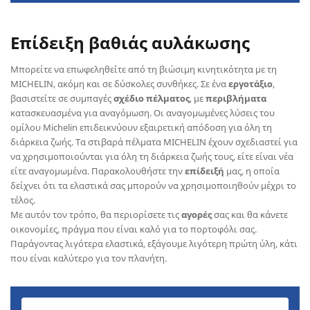
Επίδειξη βαθιάς αυλάκωσης
Μπορείτε να επωφεληθείτε από τη βιώσιμη κινητικότητα με τη
MICHELIN, ακόμη και σε δύσκολες συνθήκες. Σε ένα
εργοτάξιο
,
βασιστείτε σε συμπαγές
σχέδιο πέλματος
, με
περιβλήματα
κατασκευασμένα για αναγόμωση. Οι αναγομωμένες λύσεις του
ομίλου Michelin επιδεικνύουν εξαιρετική απόδοση για όλη τη
διάρκεια ζωής. Τα στιβαρά πέλματα MICHELIN έχουν σχεδιαστεί για
να χρησιμοποιούνται για όλη τη διάρκεια ζωής τους, είτε είναι νέα
είτε αναγομωμένα. Παρακολουθήστε την
επίδειξή
μας, η οποία
δείχνει ότι τα ελαστικά σας μπορούν να χρησιμοποιηθούν μέχρι το
τέλος.
Με αυτόν τον τρόπο, θα περιορίσετε τις
αγορές
σας και θα κάνετε
οικονομίες, πράγμα που είναι καλό για το πορτοφόλι σας.
Παράγοντας λιγότερα ελαστικά, εξάγουμε λιγότερη πρώτη ύλη, κάτι
που είναι καλύτερο για τον πλανήτη.