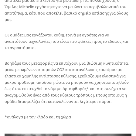
αποτελεί βασικό επίκεντρο για βελτίωση. Για πολλά χρόνια, ο
Όμιλος Michelin εργάστηκε για να μειώσει το περιβαλλοντικό του
αποτύπωμα, κάτι που αποτελεί βασικό σημείο εστίασης για όλους
μας.
Οι ομάδες μας εργάζονται καθημερινά με αγρότες για να
αναπτύξουν τεχνολογίες που είναι πιο φιλικές προς το έδαφος και
τα αγροκτήματα.
Βοηθάμε τους μεταφορείς να επιτύχουν μια βιώσιμη κινητικότητα,
μέσω μειωμένων εκπομπών CO2 και κατανάλωσης καυσίμου με
ελαστικά χαμηλής αντίστασης κύλισης. Σχεδιάζουμε ελαστικά για
μακροπρόθεσμη απόδοση, ώστε να μπορούν να χρησιμοποιηθούν
έως ότου επιτευχθεί το νόμιμο όριο φθοράς* και στη συνέχεια να
αναγομωθούν: ένας από τους κύριους τρόπους με τους οποίους η
ομάδα διασφαλίζει ότι καταναλώνονται λιγότεροι πόροι.
*ανάλογα με τον κλάδο και τη χώρα