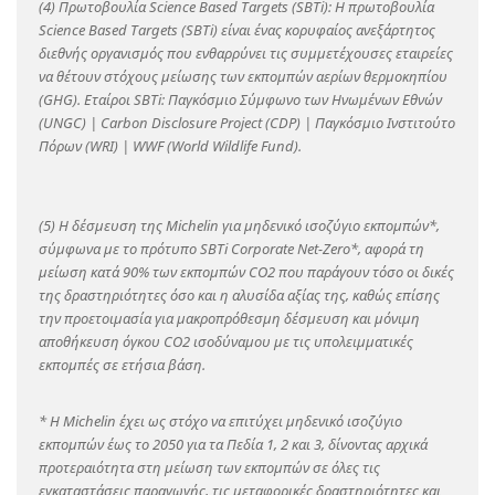
(4) Πρωτοβουλία Science Based Targets (SBTi): Η πρωτοβουλία
Science Based Targets (SBTi) είναι ένας κορυφαίος ανεξάρτητος
διεθνής οργανισμός που ενθαρρύνει τις συμμετέχουσες εταιρείες
να θέτουν στόχους μείωσης των εκπομπών αερίων θερμοκηπίου
(GHG). Εταίροι SBTi: Παγκόσμιο Σύμφωνο των Ηνωμένων Εθνών
(UNGC) | Carbon Disclosure Project (CDP) | Παγκόσμιο Ινστιτούτο
Πόρων (WRI) | WWF (World Wildlife Fund).
(5) Η δέσμευση της Michelin για μηδενικό ισοζύγιο εκπομπών*,
σύμφωνα με το πρότυπο SBTi Corporate Net-Zero*, αφορά τη
μείωση κατά 90% των εκπομπών CO2 που παράγουν τόσο οι δικές
της δραστηριότητες όσο και η αλυσίδα αξίας της, καθώς επίσης
την προετοιμασία για μακροπρόθεσμη δέσμευση και μόνιμη
αποθήκευση όγκου CO2 ισοδύναμου με τις υπολειμματικές
εκπομπές σε ετήσια βάση.
* Η Michelin έχει ως στόχο να επιτύχει μηδενικό ισοζύγιο
εκπομπών έως το 2050 για τα Πεδία 1, 2 και 3, δίνοντας αρχικά
προτεραιότητα στη μείωση των εκπομπών σε όλες τις
εγκαταστάσεις παραγωγής, τις μεταφορικές δραστηριότητες και