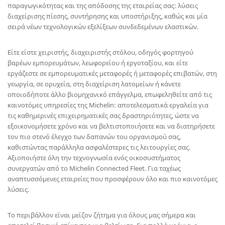
παραγωγικότητας και της απόδοσης της εταιρείας σας: λύσεις
διαχείρισης πίεσης, συντήρησης και υποστήριξης, καθώς και μία
σειρά νέων τεχνολογικών εξελίξεων συνδεδεμένων ελαστικών.
Είτε είστε χειριστής, διαχειριστής στόλου, οδηγός φορτηγού
βαρέων εμπορευμάτων, λεωφορείου ή εργοταξίου, και είτε
εργάζεστε σε εμπορευματικές μεταφορές ή μεταφορές επιβατών, στη
γεωργία, σε ορυχεία, στη διαχείριση λατομείων ή κάνετε
οποιοδήποτε άλλο βιομηχανικό επάγγελμα, επωφεληθείτε από τις
καινοτόμες υπηρεσίες της Michelin: αποτελεσματικά εργαλεία για
τις καθημερινές επιχειρηματικές σας δραστηριότητες, ώστε να
εξοικονομήσετε χρόνο και να βελτιστοποιήσετε και να διατηρήσετε
τον πιο στενό έλεγχο των δαπανών του οργανισμού σας,
καθιστώντας παράλληλα ασφαλέστερες τις λειτουργίες σας.
Αξιοποιήστε όλη την τεχνογνωσία ενός οικοσυστήματος
συνεργατών από το Michelin Connected Fleet. Για ταχέως
αναπτυσσόμενες εταιρείες που προσφέρουν όλο και πιο καινοτόμες
λύσεις.
Το περιβάλλον είναι μείζον ζήτημα για όλους μας σήμερα και