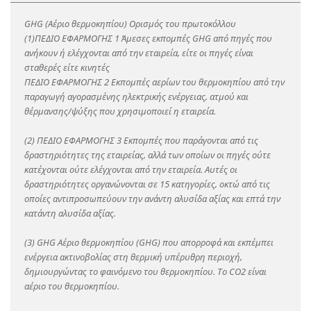
GHG (Αέριο θερμοκηπίου) Ορισμός του πρωτοκόλλου
(1)ΠΕΔΙΟ ΕΦΑΡΜΟΓΗΣ 1 Άμεσες εκπομπές GHG από πηγές που
ανήκουν ή ελέγχονται από την εταιρεία, είτε οι πηγές είναι
σταθερές είτε κινητές
ΠΕΔΙΟ ΕΦΑΡΜΟΓΗΣ 2 Εκπομπές αερίων του θερμοκηπίου από την
παραγωγή αγορασμένης ηλεκτρικής ενέργειας, ατμού και
θέρμανσης/ψύξης που χρησιμοποιεί η εταιρεία.
(2) ΠΕΔΙΟ ΕΦΑΡΜΟΓΗΣ 3 Εκπομπές που παράγονται από τις
δραστηριότητες της εταιρείας, αλλά των οποίων οι πηγές ούτε
κατέχονται ούτε ελέγχονται από την εταιρεία. Αυτές οι
δραστηριότητες οργανώνονται σε 15 κατηγορίες, οκτώ από τις
οποίες αντιπροσωπεύουν την ανάντη αλυσίδα αξίας και επτά την
κατάντη αλυσίδα αξίας.
(3) GHG Αέριο θερμοκηπίου (GHG) που απορροφά και εκπέμπει
ενέργεια ακτινοβολίας στη θερμική υπέρυθρη περιοχή,
δημιουργώντας το φαινόμενο του θερμοκηπίου. Το CO2 είναι
αέριο του θερμοκηπίου.