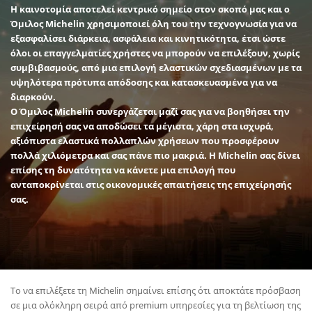
Η καινοτομία αποτελεί κεντρικό σημείο στον σκοπό μας και ο
Όμιλος Michelin χρησιμοποιεί όλη του την τεχνογνωσία για να
εξασφαλίσει διάρκεια, ασφάλεια και κινητικότητα, έτσι ώστε
όλοι οι επαγγελματίες χρήστες να μπορούν να επιλέξουν, χωρίς
συμβιβασμούς, από μια επιλογή ελαστικών σχεδιασμένων με τα
υψηλότερα πρότυπα απόδοσης και κατασκευασμένα για να
διαρκούν.
Ο Όμιλος Michelin συνεργάζεται μαζί σας για να βοηθήσει την
επιχείρησή σας να αποδώσει τα μέγιστα, χάρη στα ισχυρά,
αξιόπιστα ελαστικά πολλαπλών χρήσεων που προσφέρουν
πολλά χιλιόμετρα και σας πάνε πιο μακριά. Η Michelin σας δίνει
επίσης τη δυνατότητα να κάνετε μια επιλογή που
ανταποκρίνεται στις οικονομικές απαιτήσεις της επιχείρησής
σας.
Το να επιλέξετε τη Michelin σημαίνει επίσης ότι αποκτάτε πρόσβαση
σε μια ολόκληρη σειρά από premium υπηρεσίες για τη βελτίωση της