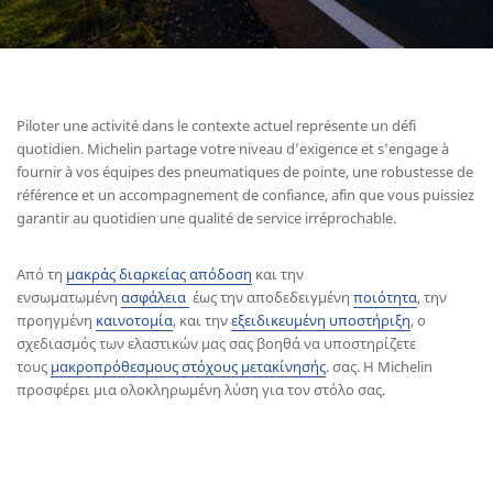
Piloter une activité dans le contexte actuel représente un défi
quotidien. Michelin partage votre niveau d’exigence et s’engage à
fournir à vos équipes des pneumatiques de pointe, une robustesse de
référence et un accompagnement de confiance, afin que vous puissiez
garantir au quotidien une qualité de service irréprochable.
Από τη
μακράς διαρκείας απόδοση
και την
ενσωματωμένη
ασφάλεια
έως την αποδεδειγμένη
ποιότητα
, την
προηγμένη
καινοτομία
, και την
εξειδικευμένη υποστήριξη
, ο
σχεδιασμός των ελαστικών μας σας βοηθά να υποστηρίζετε
τους
μακροπρόθεσμους στόχους μετακίνησής
. σας. Η Michelin
προσφέρει μια ολοκληρωμένη λύση για τον στόλο σας.