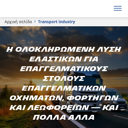
Αρχική σελίδα
Transport industry
Η ολοκληρωμένη λύση
ελαστικών για
επαγγελματικούς
στόλους
επαγγελματικών
οχημάτων, φορτηγών
και λεωφορείων — και
πολλά άλλα