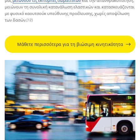
μας
μειώνουν τις εκπομπές σωματιδίων
και την απανθρακοποίηση,
μειώνουν τη συνολική κατανάλωση ελαστικών και κατασκευάζονται
με φυσικό καουτσούκ υπεύθυνης προέλευσης, χωρίς αποψίλωση
των δασών.
(12)
Μάθετε περισσότερα για τη βιώσιμη κινητικότητα