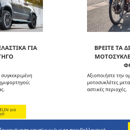
ΛΑΣΤΙΚΑ ΓΙΑ
ΒΡΕΙΤΕ ΤΑ Δ
ΤΗΓΟ
ΜΟΤΟΣΥΚΛΕ
Φ
α συγκεκριμένη
Αξιοποιήστε την ομ
 ημιφορτηγού;
μοτοσυκλέτες μετ
ς.
αστικές περιοχές.
ELIN για
γό