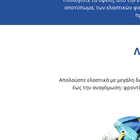
Υπολογίστε τα οφέλη, από την 
αποτύπωμα, των ελαστικών φο
π
Απολαύστε ελαστικά με μεγάλη δ
έως την αναγόμωση: φροντί