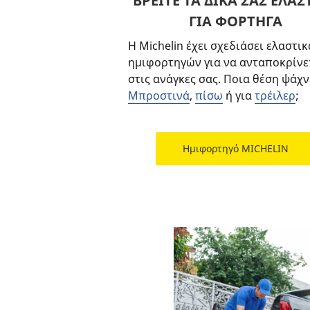
ΒΡΕΙΤΕ ΤΑ ΔΙΚΑ ΣΑΣ ΕΛΑΣ
ΓΙΑ ΦΟΡΤΗΓΑ
Η Michelin έχει σχεδιάσει ελαστικ
ημιφορτηγών για να ανταποκρίνε
στις ανάγκες σας. Ποια θέση ψάχν
Μπροστινά
,
πίσω
ή για
τρέιλερ
;
Ημιφορτηγό MICHELIN