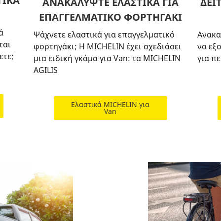
ΤΙΚΑ
ΑΝΑΚΑΛΥΨΤΕ ΕΛΑΣΤΙΚΑ ΓΙΑ
ΔΕΙ
ΕΠΑΓΓΕΛΜΑΤΙΚΟ ΦΟΡΤΗΓΑΚΙ
ά
Ψάχνετε ελαστικά για επαγγελματικό
Ανακα
ται
φορτηγάκι; Η MICHELIN έχει σχεδιάσει
να εξ
ετε;
μια ειδική γκάμα για Van: τα MICHELIN
για π
AGILIS
Ελαστικά MICHELIN για
Van