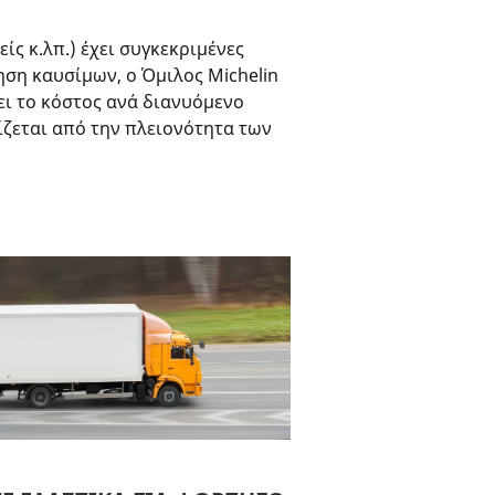
ς κ.λπ.) έχει συγκεκριμένες
ηση καυσίμων, ο Όμιλος Michelin
ει το κόστος ανά διανυόμενο
ίζεται από την πλειονότητα των