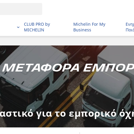
CLUB PRO by
Michelin For My
Ενη
MICHELIN
Business
Ποι
ά Μεταφορά εμπο
λαστικό για το εμπορικό ό