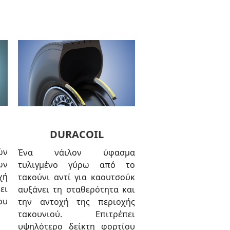
DURACOIL
ών
Ένα νάιλον ύφασμα
ων
τυλιγμένο γύρω από το
χή
τακούνι αντί για καουτσούκ
ει
αυξάνει τη σταθερότητα και
υ
την αντοχή της περιοχής
τακουνιού. Επιτρέπει
υψηλότερο δείκτη φορτίου