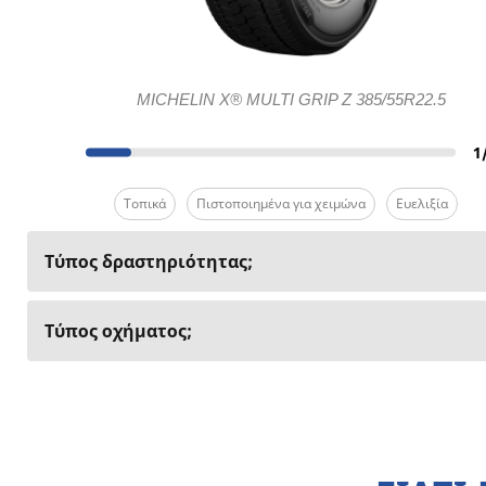
MICHELIN X® MULTI GRIP Z 385/55R22.5
1
Τοπικά
Πιστοποιημένα για χειμώνα
Ευελιξία
Τύπος δραστηριότητας;
Τύπος οχήματος;