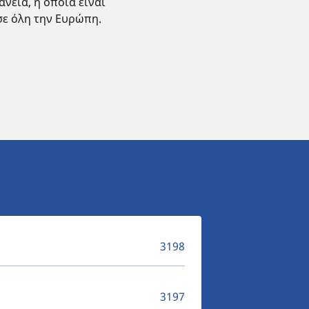
νεια, η οποία είναι
σε όλη την Ευρώπη.
3198
3197