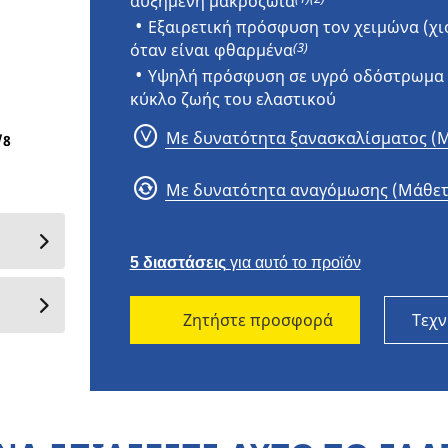
αυξημένη μακροζωία
Εξαιρετική πρόσφυση τον χειμώνα (χιό
(3)
όταν είναι φθαρμένα
Υψηλή πρόσφυση σε υγρό οδόστρωμα 
MICHELIN X® MULTI GRIP Z 385/65R22
κύκλο ζωής του ελαστικού
Με δυνατότητα ξανασκαλίσματος (Μ
/
8
Με δυνατότητα αναγόμωσης (Μάθετ
5 διαστάσεις
για αυτό το προϊόν
Ζητήστε προσφορά
Τεχν