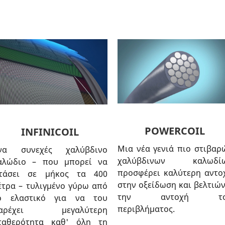
POWERCOIL
INFINICOIL
Μια νέα γενιά πιο στιβαρ
να συνεχές χαλύβδινο
χαλύβδινων καλωδί
αλώδιο – που μπορεί να
προσφέρει καλύτερη αντο
τάσει σε μήκος τα 400
στην οξείδωση και βελτιών
έτρα – τυλιγμένο γύρω από
την αντοχή το
ο ελαστικό για να του
περιβλήματος.
αρέχει μεγαλύτερη
ταθερότητα καθ' όλη τη