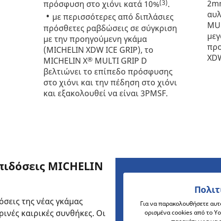
2mm
(3)
πρόσφυση στο χιόνι κατά 10%
.
αυλ
με περισσότερες από διπλάσιες
MUL
πρόσθετες ραβδώσεις σε σύγκριση
μεγ
με την προηγούμενη γκάμα
προ
(MICHELIN XDW ICE GRIP), το
XDW
®
MICHELIN X
MULTI GRIP D
βελτιώνει το επίπεδο πρόσφυσης
στο χιόνι και την πέδηση στο χιόνι
και εξακολουθεί να είναι 3PMSF.
Επιδόσεις MICHELIN
Πολιτ
όσεις της νέας γκάμας
Για να παρακολουθήσετε αυτό
ρινές καιρικές συνθήκες. Οι
ορισμένα cookies από το Y