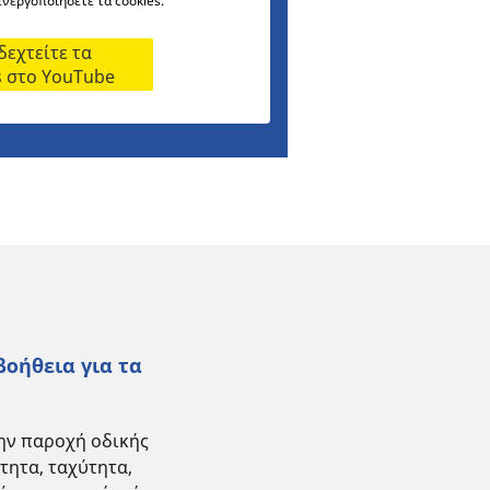
ενεργοποιήσετε τα cookies.
εχτείτε τα
s στο YouTube
βοήθεια για τα
την παροχή οδικής
τητα, ταχύτητα,