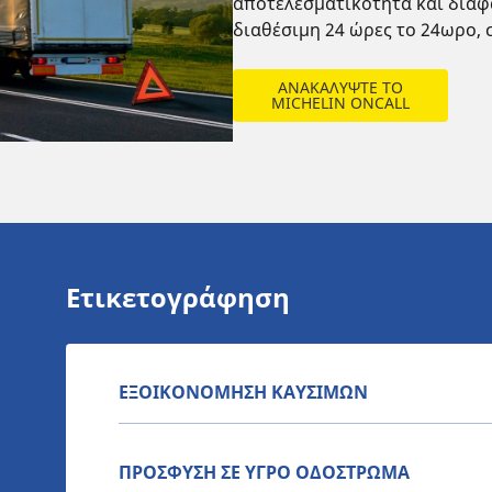
αποτελεσματικότητα και διαφά
διαθέσιμη 24 ώρες το 24ωρο, 
ΑΝΑΚΑΛΥΨΤΕ ΤΟ
MICHELIN ONCALL
Ετικετογράφηση
ΕΞΟΙΚΟΝΟΜΗΣΗ ΚΑΥΣΙΜΩΝ
ΠΡΟΣΦΥΣΗ ΣΕ ΥΓΡΟ ΟΔΟΣΤΡΩΜΑ