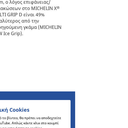
, ο λόγος επιφάνειας/
®
ακώσεων στο MICHELIN X
TI GRIP D είναι 49%
αλύτερος από την
ηγούμενη γκάμα (MICHELIN
 Ice Grip).
ική Cookies
 το βίντεο, θα πρέπει να αποδεχτείτε
ouTube. Απλώς κάντε κλικ στο κουμπί