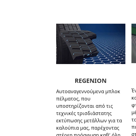
REGENION
Έ
Αυτοαναγεννούμενα μπλοκ
κ
πέλματος, που
φ
υποστηρίζονται από τις
μ
τεχνικές τρισδιάστατης
τ
εκτύπωσης μετάλλων για τα
π
καλούπια μας, παρέχοντας
σ
στέρεη πρόσφυση καθ’ όλη