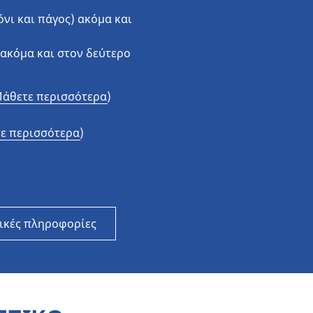
νι και πάγος) ακόμα και
Αυτοκίνητα και SUV
Μοτοσυκλέτες και scooter
ακόμα και στον δεύτερο
.5
MICHELIN X® MULTI GRIP Z 295
Ποδήλατα
άθετε περισσότερα)
ε περισσότερα)
ικές πληροφορίες