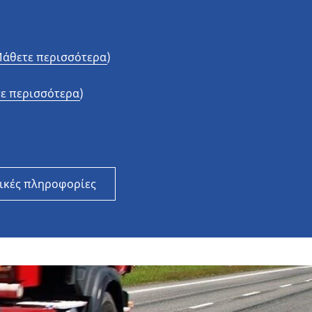
Αυτοκίνητα και SUV
Μοτοσυκλέτες και scooter
άθετε περισσότερα)
5
MICHELIN X MULTI HD Z 315/
Ποδήλατα
ε περισσότερα)
ικές πληροφορίες