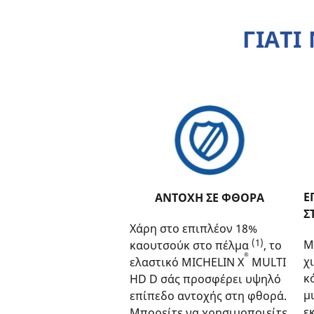
ΓΙΑΤΙ
Ε
ΑΝΤΟΧΗ ΣΕ ΦΘΟΡΑ
Σ
Χάρη στο επιπλέον 18%
(1)
Μ
καουτσούκ στο πέλμα
, το
®
χ
ελαστικό MICHELIN X
MULTI
κ
HD D σάς προσφέρει υψηλό
μ
επίπεδο αντοχής στη φθορά.
ε
Μπορείτε να χρησιμοποιείτε