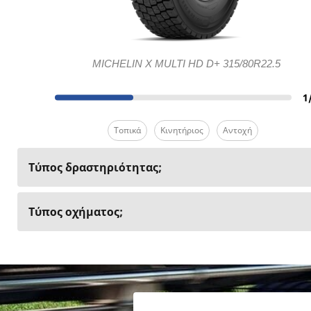
MICHELIN X MULTI HD D+ 315/80R22.5
1
Τοπικά
Κινητήριος
Αντοχή
Τύπος δραστηριότητας;
Τύπος οχήματος;