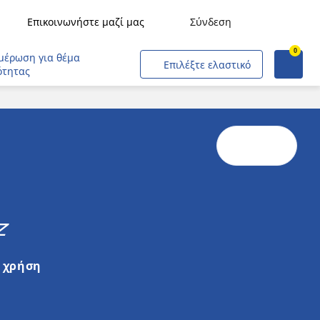
Επικοινωνήστε μαζί μας
Σύνδεση
0
Ζητήστε προσφορά
Μεταφορές εμπορευμάτων
μέρωση για θέμα
Επιλέξτε ελαστικό
ότητας
Μεταφορές ανθρώπων
Γεωργία
Κατασκευές & Βιομηχανία
Εξορύξεις & Λατομεία
Εταιρικοί στόλοι
Z
Έμποροι και Επαγγελματίες
Αεροσκάφη
 χρήση
Πολιτικές και Στρατιωτικές Επιχειρήσεις
Αστικός σιδηρόδρομος