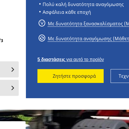
Πολύ καλή δυνατότητα αναγόμωσης
Ασφάλεια κάθε εποχή
Με δυνατότητα ξανασκαλίσματος (Μ
MICHELIN X MULTI HD D 315/70R22.
Με δυνατότητα αναγόμωσης (Μάθετ
/
3
5 διαστάσεις
για αυτό το προϊόν
Ζητήστε προσφορά
Τεχν