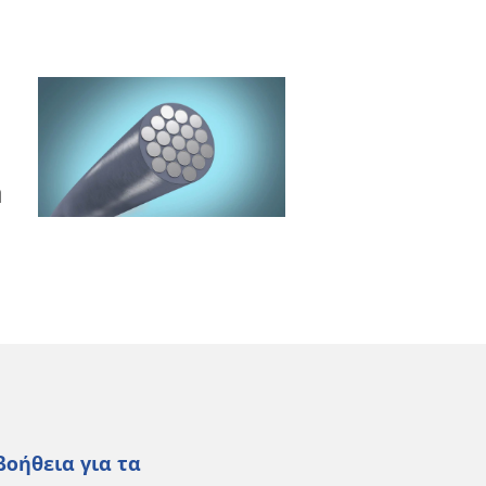
η
βοήθεια για τα