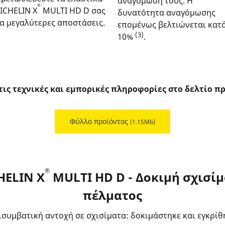
αναγόμωσή τους. Η
®
ICHELIN X
MULTI HD D σας
δυνατότητα αναγόμωσης
ια μεγαλύτερες αποστάσεις.
επομένως βελτιώνεται κατ
(3)
10%
.
 τις τεχνικές και εμπορικές πληροφορίες στο δελτίο πρ
Φύλλο προϊόντος
(1.15Mb)
®
HELIN X
MULTI HD D - Δοκιμή σχισί
πέλματος
ισυμβατική αντοχή σε σχισίματα: δοκιμάστηκε και εγκρίθ