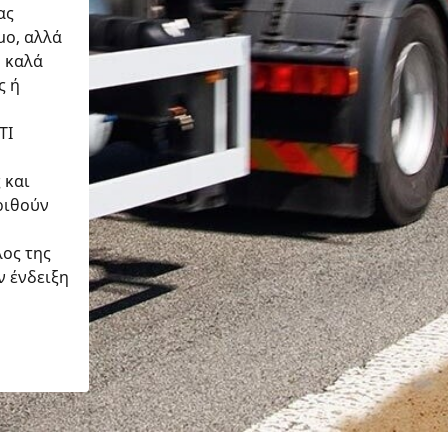
ας
μο, αλλά
ο καλά
ς ή
TI
 και
ριθούν
λος της
ν ένδειξη