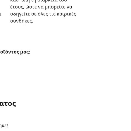
έτους, ώστε να μπορείτε να
οδηγείτε σε όλες τις καιρικές
ά
συνθήκες.
οϊόντος μας:
ματος
ηκε!