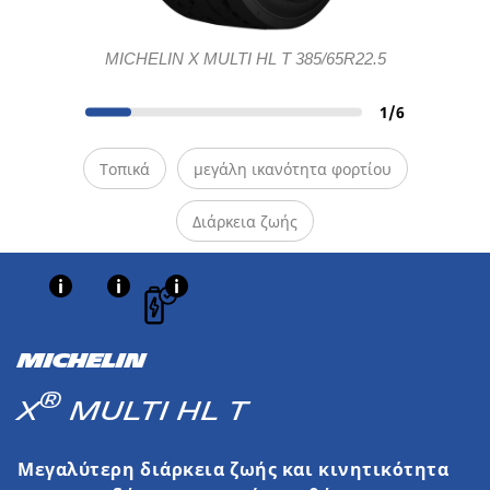
MICHELIN X MULTI HL T 385/65R22.5
1
/
6
Τοπικά
μεγάλη ικανότητα φορτίου
Διάρκεια ζωής
MICHELIN
®
X
MULTI HL T
Μεγαλύτερη διάρκεια ζωής και κινητικότητα