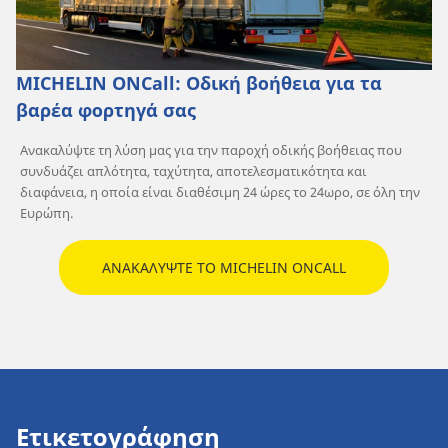
MICHELIN ONCall: Οδική βοήθεια για τα
βαρέα φορτηγά σας
Ανακαλύψτε τη λύση μας για την παροχή οδικής βοήθειας που
συνδυάζει απλότητα, ταχύτητα, αποτελεσματικότητα και
διαφάνεια, η οποία είναι διαθέσιμη 24 ώρες το 24ωρο, σε όλη την
Ευρώπη.
ΑΝΑΚΑΛΥΨΤΕ ΤΟ MICHELIN ONCALL
Ετικετογράφηση