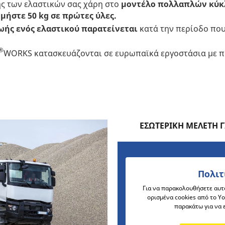
ής των ελαστικών σας χάρη στο
μοντέλο πολλαπλών κύ
μήστε 50 kg σε πρώτες ύλες.
ωής ενός ελαστικού παρατείνεται
κατά την περίοδο που
®
WORKS κατασκευάζονται σε ευρωπαϊκά εργοστάσια με π
ΕΣΩΤΕΡΙΚΗ ΜΕΛΕΤΗ 
Πολιτ
Για να παρακολουθήσετε αυτό
ορισμένα cookies από το Y
παρακάτω για να 