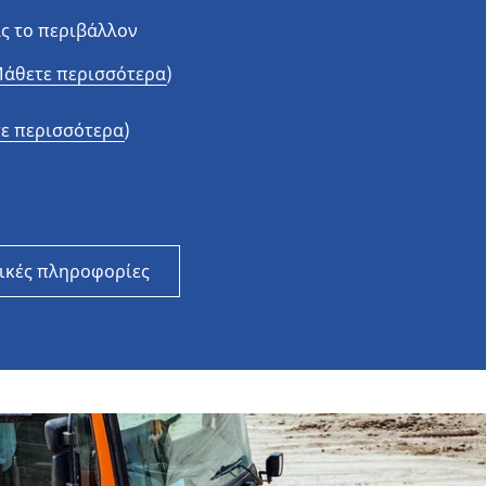
ς το περιβάλλον
Αυτοκίνητα και SUV
άθετε περισσότερα)
Μοτοσυκλέτες και scooter
Ποδήλατα
ε περισσότερα)
ικές πληροφορίες