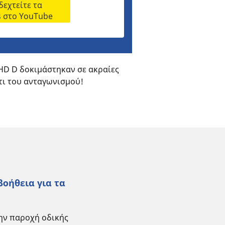
εχτείτε τα
s στο YouTube
D D δοκιμάστηκαν σε ακραίες
τι του ανταγωνισμού!
βοήθεια για τα
την παροχή οδικής