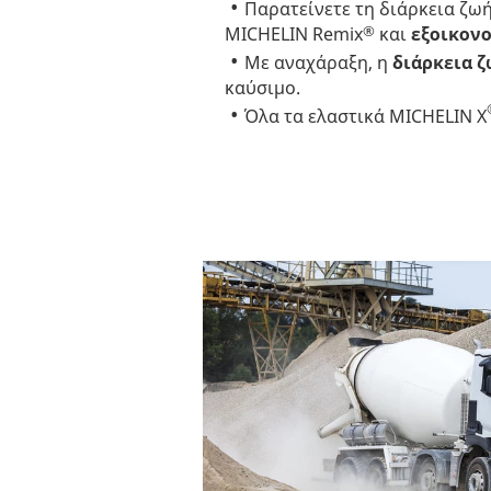
Παρατείνετε τη διάρκεια ζω
®
MICHELIN Remix
και
εξοικονο
Με αναχάραξη, η
διάρκεια ζ
καύσιμο.
Όλα τα ελαστικά MICHELIN X