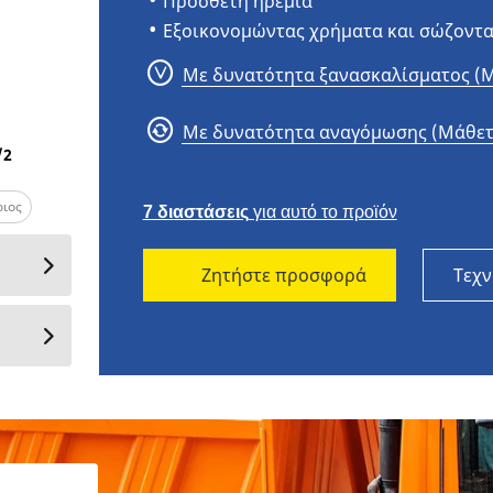
Πρόσθετη ηρεμία
Εξοικονομώντας χρήματα και σώζοντα
Με δυνατότητα ξανασκαλίσματος (Μ
MICHELIN X WORKS HD Z (22.5)
Με δυνατότητα αναγόμωσης (Μάθετ
/
2
ριος
7 διαστάσεις
για αυτό το προϊόν
Ζητήστε προσφορά
Τεχν