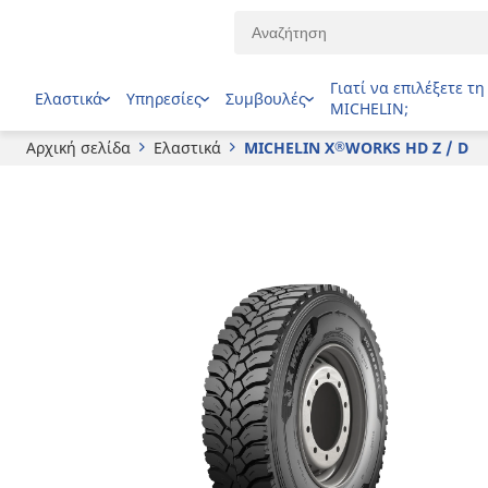
®
MICHELIN
X
WORKS HD Z / D
Γιατί να επιλέξετε τη
Ελαστικά
Υπηρεσίες
Συμβουλές
MICHELIN;
Αρχική σελίδα
Ελαστικά
MICHELIN X
WORKS HD Z / D
®