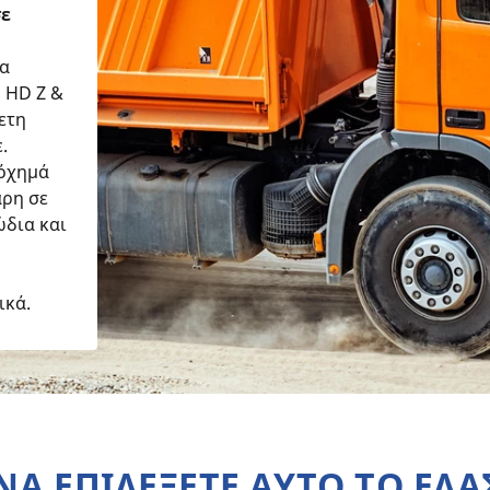
σε
τα
 HD Z &
ετη
.
 όχημά
άρη σε
ώδια και
ικά.
 ΝΑ ΕΠΙΛΕΞΕΤΕ ΑΥΤΟ ΤΟ ΕΛΑ