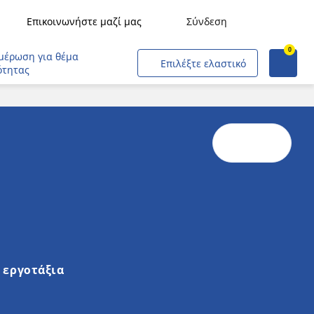
Επικοινωνήστε μαζί μας
Σύνδεση
0
Ζητήστε προσφορά
Μεταφορές εμπορευμάτων
μέρωση για θέμα
Επιλέξτε ελαστικό
ότητας
Μεταφορές ανθρώπων
Γεωργία
Κατασκευές & Βιομηχανία
Εξορύξεις & Λατομεία
Εταιρικοί στόλοι
Έμποροι και Επαγγελματίες
Αεροσκάφη
 εργοτάξια
Πολιτικές και Στρατιωτικές Επιχειρήσεις
Αστικός σιδηρόδρομος