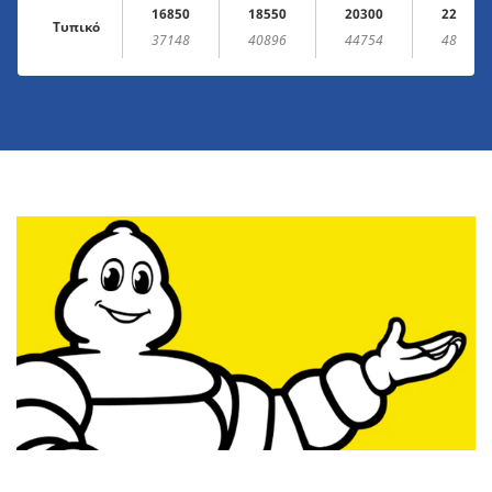
16850
18550
20300
22050
Τυπικό
37148
40896
44754
48612