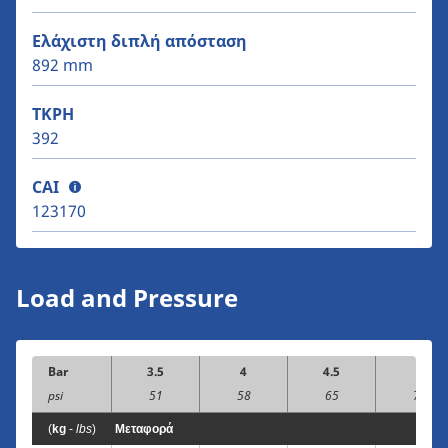
Ελάχιστη διπλή απόσταση
892 mm
TKPH
392
CAI
123170
Load and Pressure
Bar
3.5
4
4.5
5
psi
51
58
65
73
(
kg
-
lbs
)
Μεταφορά