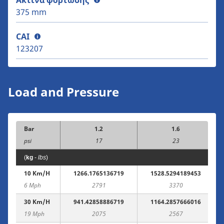
Ακτίνα φόρτωσης
375 mm
CAI
123207
Load and Pressure
Bar
1.2
1.6
psi
17
23
(
kg
-
lbs
)
10 Km/h
1266.1765136719
1528.5294189453
6 Mph
2791
3370
30 Km/h
941.42858886719
1164.2857666016
19 Mph
2075
2567