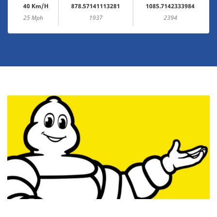
40 Km/h
878.57141113281
1085.7142333984
25 Mph
1937
2394