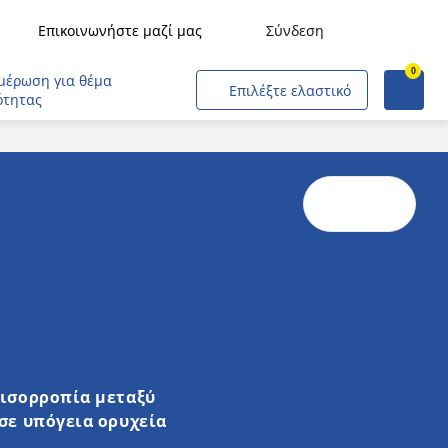
Επικοινωνήστε μαζί μας
Σύνδεση
0
Μεταφορές εμπορευμάτων
μέρωση για θέμα
Επιλέξτε ελαστικό
ότητας
Μεταφορές ανθρώπων
Γεωργία
Κατασκευές & Βιομηχανία
Εξορύξεις & Λατομεία
Εταιρικοί στόλοι
Έμποροι και Επαγγελματίες
Αεροσκάφη
 ισορροπία μεταξύ
Πολιτικές και Στρατιωτικές Επιχειρήσεις
σε υπόγεια ορυχεία
Αστικός σιδηρόδρομος