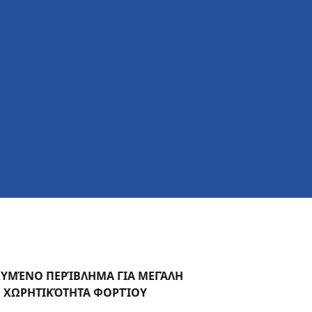
Αυτοκίνητα και SUV
Μοτοσυκλέτες και scooter
Ποδήλατα
ΧΥΜΈΝΟ ΠΕΡΊΒΛΗΜΑ ΓΙΑ ΜΕΓΆΛΗ
ΧΩΡΗΤΙΚΌΤΗΤΑ ΦΟΡΤΊΟΥ