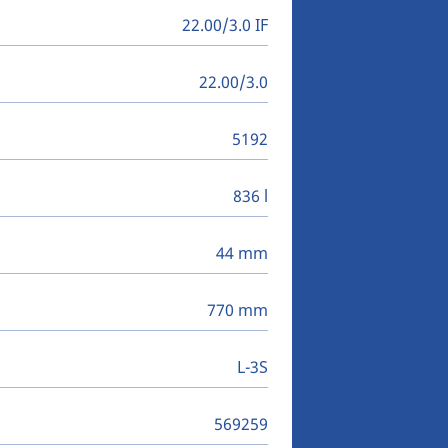
22.00/3.0 IF
22.00/3.0
5192
836 l
44 mm
770 mm
L-3S
569259