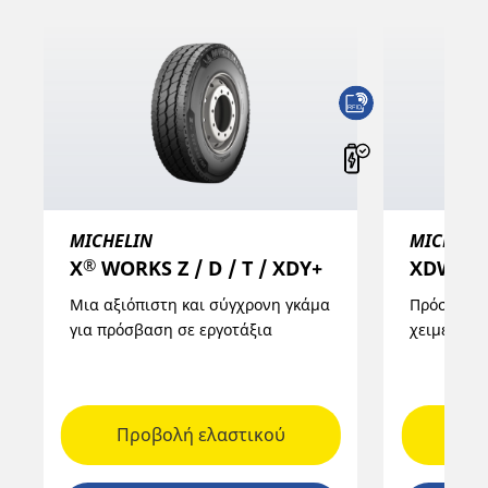
MICHELIN
MICHELI
®
X
WORKS Z / D / T / XDY+
XDW IC
Μια αξιόπιστη και σύγχρονη γκάμα
Πρόσφυση 
για πρόσβαση σε εργοτάξια
χειμερινέ
Προβολή ελαστικού
Προ