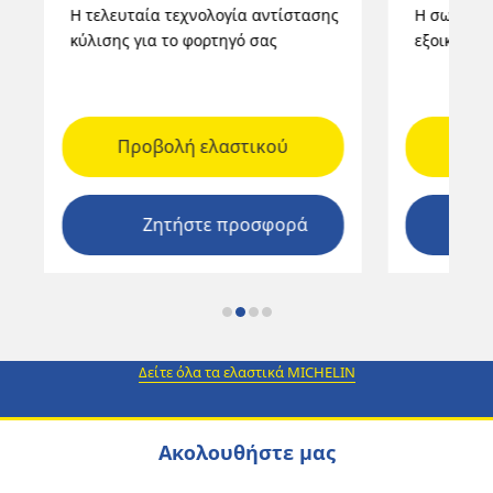
Η τελευταία τεχνολογία αντίστασης
Η σωστή ε
κύλισης για το φορτηγό σας
εξοικονόμ
Προβολή ελαστικού
Προ
Ζητήστε προσφορά
Δείτε όλα τα ελαστικά MICHELIN
Ακολουθήστε μας