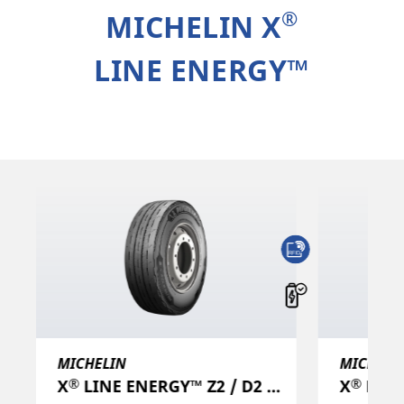
®
MICHELIN X
LINE ENERGY™
MICHELIN
MICHELI
®
®
X
LINE ENERGY™ Z2 / D2 (22.5)
X
LINE E