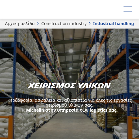
Αρχική σελίδα
Construction industry
Industrial handling
Χειρισμός υλικών
Κερδοφορία, ασφάλεια και αξιοπιστία για όλες τις εργασίες
χειρισμού υλικών σας.
Η Michelin στην υπηρεσία των logistics σας.