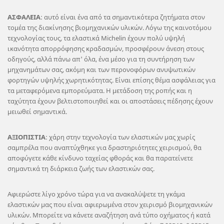
ΑΣΦΑΛΕΙΑ
: αυτό είναι ένα από τα σημαντικότερα ζητήματα στον
τομέα της διακίνησης βιομηχανικών υλικών. Λόγω της καινοτόμου
τεχνολογίας τους, τα ελαστικά Michelin έχουν πολύ υψηλή
ικανότητα απορρόφησης κραδασμών, προσφέρουν άνεση στους
οδηγούς, αλλά πάνω απ' όλα, ένα μέσο για τη συντήρηση των
μηχανημάτων σας, ακόμη και των περονοφόρων ανυψωτικών
φορτηγών υψηλής χωρητικότητας. Είναι επίσης θέμα ασφάλειας για
τα μεταφερόμενα εμπορεύματα. Η μετάδοση της ροπής και η
ταχύτητα έχουν βελτιστοποιηθεί και οι αποστάσεις πέδησης έχουν
μειωθεί σημαντικά.
ΑΞΙΟΠΙΣΤΙΑ
: χάρη στην τεχνολογία των ελαστικών μας χωρίς
σαμπρέλα που αναπτύχθηκε για δραστηριότητες χειρισμού, θα
αποφύγετε κάθε κίνδυνο ταχείας φθοράς και θα παρατείνετε
σημαντικά τη διάρκεια ζωής των ελαστικών σας.
Αφιερώστε λίγο χρόνο τώρα για να ανακαλύψετε τη γκάμα
ελαστικών μας που είναι αφιερωμένα στον χειρισμό βιομηχανικών
υλικών. Μπορείτε να κάνετε αναζήτηση ανά τύπο οχήματος ή κατά