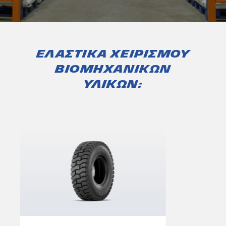
Ελαστικά χειρισμού
βιομηχανικών
υλικών: