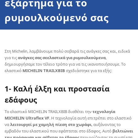
εξάρτημα για το
ρυμουλκούμενό σας
Στη Michelin, λαμβάνουμε πολύ σοβαρά τις ανάγκες σας και, ειδικά
για τις
ανάγκες σας σε
ελαστικά για ρυμουλκούμενα
,
δημιουργήσαμε τον τέλειο τρόπο για να τις ικανοποιήσουμε. Το
ελαστικό
MICHELIN TRAILXBIB
σχεδιάστηκε για τα εξής:
1- Καλή έλξη και προστασία
εδάφους
Το ελαστικό MICHELIN TRAILXBIB διαθέτει την
τεχνολογία
MICHELIN Ultraflex VF
. Η τεχνολογία αυτή επιτρέπει στο ελαστικό
να
λειτουργεί με χαμηλή πίεση στο χωράφι
, αυξάνοντας το
εμβαδόν του ελαστικού που εφάπτεται στο έδαφος. Αυτό
βελτιώνει
την πρόσφυση και σέβεται το έδαφος
περιορίζοντας τη συμπίεση.