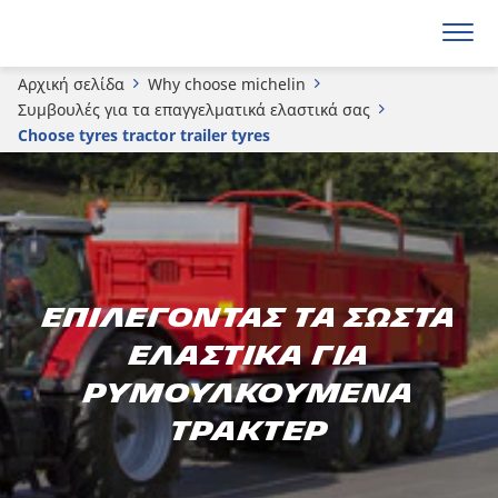
Αρχική σελίδα
Why choose michelin
Συμβουλές για τα επαγγελματικά ελαστικά σας
Choose tyres tractor trailer tyres
Επιλέγοντας τα σωστά
ελαστικά για
ρυμουλκούμενα
τρακτέρ