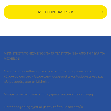
MICHELIN TRAILXBIB
ΜΕΊΝΕΤΕ ΣΥΝΤΟΝΙΣΜΈΝΟΙ ΓΙΑ ΤΑ ΤΕΛΕΥΤΑΊΑ ΝΈΑ ΑΠΌ ΤΗ ΓΕΩΡΓΊΑ
MICHELIN!
Δίνοντας τη διεύθυνση ηλεκτρονικού ταχυδρομείου σας και
κάνοντας κλικ στο «Αποστολή», συμφωνείτε να λαμβάνετε νέα και
πληροφορίες από τη Michelin.
Μπορείτε να ακυρώσετε την εγγραφή σας ανά πάσα στιγμή.
Για πληροφορίες σχετικά με τον τρόπο με τον οποίο