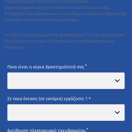
επεξεργαζόμαστε τα προσωπικά σας δεδομένα,
συμπεριλαμβανομένης της ασφάλειας των δεδομένων, της
διατήρησης των δεδομένων και των νόμιμων βάσεων επεξεργασίας,
ανατρέξτε στην Πολιτική απορρήτου μας.
Τα πεδία που επισημαίνονται με αστερίσκο (*) είναι υποχρεωτικά.
Χωρίς αυτά τα στοιχεία, δεν μπορούμε να επεξεργαστούμε το
αίτημά σας.
*
Ποια είναι η κύρια δραστηριότητά σας
Σε ποια έκταση (σε εκτάρια) εργάζεστε ? *
*
Διεύθυνση ηλεκτρονικού ταχυδρομείου