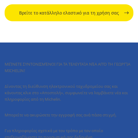
Βρείτε το κατάλληλο ελαστικό για τη χρήση σας
ΜΕΊΝΕΤΕ ΣΥΝΤΟΝΙΣΜΈΝΟΙ ΓΙΑ ΤΑ ΤΕΛΕΥΤΑΊΑ ΝΈΑ ΑΠΌ ΤΗ ΓΕΩΡΓΊΑ
MICHELIN!
Δίνοντας τη διεύθυνση ηλεκτρονικού ταχυδρομείου σας και
κάνοντας κλικ στο «Αποστολή», συμφωνείτε να λαμβάνετε νέα και
πληροφορίες από τη Michelin.
Μπορείτε να ακυρώσετε την εγγραφή σας ανά πάσα στιγμή.
Για πληροφορίες σχετικά με τον τρόπο με τον οποίο
επεξεργαζόμαστε τα προσωπικά σας δεδομένα,