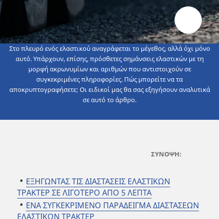
Στο πλευρό ενός ελαστικού αναγράφεται το μέγεθος, αλλά όχι μόνο
αυτό. Υπάρχουν, επίσης, πρόσθετες σημάνσεις ελαστικών με τη
μορφή ακρωνυμίων και αριθμών που αντιστοιχούν σε
συγκεκριμένες πληροφορίες. Πώς μπορείτε να τα
αποκρυπτογραφήσετε; Οι ειδικοί μας θα σας εξηγήσουν αναλυτικά
σε αυτό το άρθρο.
ΣΥΝΟΨΗ:
ΕΞΗΓΩΝΤΑΣ ΤΙΣ ΔΙΑΣΤΑΣΕΙΣ ΕΛΑΣΤΙΚΩΝ
ΤΡΑΚΤΕΡ ΣΕ ΛΙΓΟΤΕΡΟ ΑΠΟ 5 ΛΕΠΤΑ
ΕΝΑ ΣΥΓΚΕΚΡΙΜΕΝΟ ΠΑΡΑΔΕΙΓΜΑ ΔΙΑΣΤΑΣΕΩΝ
ΕΛΑΣΤΙΚΩΝ ΤΡΑΚΤΕΡ