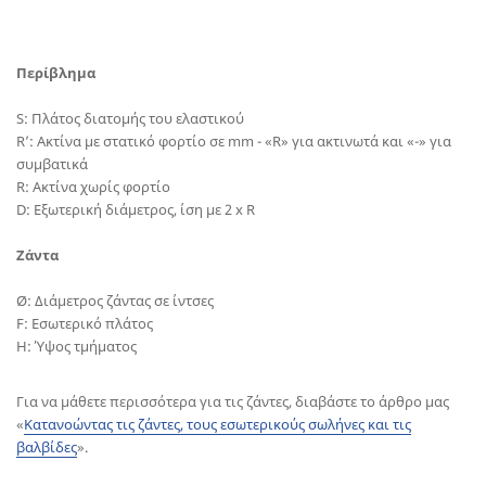
Περίβλημα
S: Πλάτος διατομής του ελαστικού
R’: Ακτίνα με στατικό φορτίο σε mm - «R» για ακτινωτά και «-» για
συμβατικά
R: Ακτίνα χωρίς φορτίο
D: Εξωτερική διάμετρος, ίση με 2 x R
Ζάντα
Ø: Διάμετρος ζάντας σε ίντσες
F: Εσωτερικό πλάτος
H: Ύψος τμήματος
Για να μάθετε περισσότερα για τις ζάντες, διαβάστε το άρθρο μας
«
Κατανοώντας τις ζάντες, τους εσωτερικούς σωλήνες και τις
βαλβίδες
».