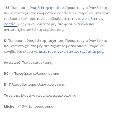
155:
Τυποποιημένος
δείκτης φορτίου
. Πρόκειται για έναν δείκτη
που αντιστοιχεί στο ονομαστικό φορτίο που μπορεί να μεταφέρει
το ελαστικό. Μπορείτε να συμβουλευτείτε τον
πίνακα δεικτών
φορτίου
μας για να βρείτε το μέγιστο φορτίο σε κιλά που
αντιστοιχεί στον δείκτη φορτίου σας.
D:
Τυποποιημένος δείκτης ταχύτητας. Πρόκειται για έναν δείκτη
που αντιστοιχεί στη μέγιστη ταχύτητα με την οποία μπορεί να
κινηθεί ένα ελαστικό.
Δείτε τον πίνακα δεικτών ταχύτητάς μας.
Ακτινωτό:
Τύπος κατασκευής.
RC
= «Περιφέρεια κύλισης» σε mm
E
= Πλάτος διατομής ελαστικού σε mm.
Tubeless
: Ελαστικό χωρίς εσωτερικό σωλήνα
Michelin
X
:
Εμπορικό σήμα
®
®