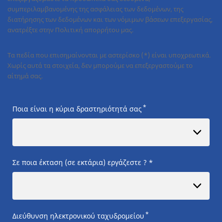
συμπεριλαμβανομένης της ασφάλειας των δεδομένων, της
διατήρησης των δεδομένων και των νόμιμων βάσεων επεξεργασίας,
ανατρέξτε στην Πολιτική απορρήτου μας.
Τα πεδία που επισημαίνονται με αστερίσκο (*) είναι υποχρεωτικά.
Χωρίς αυτά τα στοιχεία, δεν μπορούμε να επεξεργαστούμε το
αίτημά σας.
*
Ποια είναι η κύρια δραστηριότητά σας
Σε ποια έκταση (σε εκτάρια) εργάζεστε ? *
*
Διεύθυνση ηλεκτρονικού ταχυδρομείου