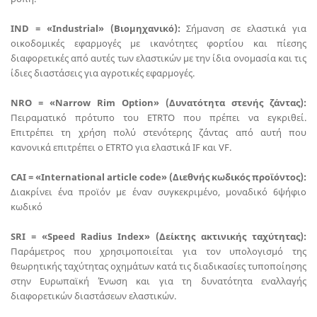
IND = «Industrial» (Βιομηχανικό):
Σήμανση σε ελαστικά για
οικοδομικές εφαρμογές με ικανότητες φορτίου και πίεσης
διαφορετικές από αυτές των ελαστικών με την ίδια ονομασία και τις
ίδιες διαστάσεις για αγροτικές εφαρμογές.
NRO = «Narrow Rim Option» (Δυνατότητα στενής ζάντας):
Πειραματικό πρότυπο του ETRTO που πρέπει να εγκριθεί.
Επιτρέπει τη χρήση πολύ στενότερης ζάντας από αυτή που
κανονικά επιτρέπει ο ETRTO για ελαστικά IF και VF.
CAI = «International article code» (Διεθνής κωδικός προϊόντος):
Διακρίνει ένα προϊόν με έναν συγκεκριμένο, μοναδικό 6ψήφιο
κωδικό
SRI = «Speed Radius Index» (Δείκτης ακτινικής ταχύτητας):
Παράμετρος που χρησιμοποιείται για τον υπολογισμό της
θεωρητικής ταχύτητας οχημάτων κατά τις διαδικασίες τυποποίησης
στην Ευρωπαϊκή Ένωση και για τη δυνατότητα εναλλαγής
διαφορετικών διαστάσεων ελαστικών.