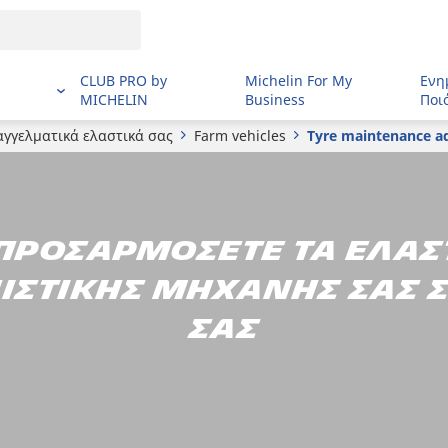
CLUB PRO by
Michelin For My
Ενη
MICHELIN
Business
Ποι
αγγελματικά ελαστικά σας
Farm vehicles
Tyre maintenance ad
προσαρμόσετε τα ελασ
ιστικής μηχανής σας σ
σας