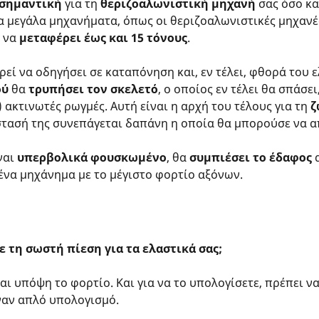
σημαντική
για τη
θεριζοαλωνιστική μηχανή
σας όσο κα
τα μεγάλα μηχανήματα, όπως οι θεριζοαλωνιστικές μηχανέ
ι να
μεταφέρει έως και 15 τόνους
.
ρεί να οδηγήσει σε καταπόνηση και, εν τέλει, φθορά του 
ού
θα
τρυπήσει τον σκελετό
, ο οποίος εν τέλει θα σπάσε
) ακτινωτές ρωγμές. Αυτή είναι η αρχή του τέλους για τη
ζ
τασή της συνεπάγεται δαπάνη η οποία θα μπορούσε να α
ναι
υπερβολικά φουσκωμένο
, θα
συμπιέσει το έδαφος
α
ένα μηχάνημα με το μέγιστο φορτίο αξόνων.
ε τη σωστή πίεση για τα ελαστικά σας;
αι υπόψη το φορτίο. Και για να το υπολογίσετε, πρέπει ν
ναν απλό υπολογισμό.