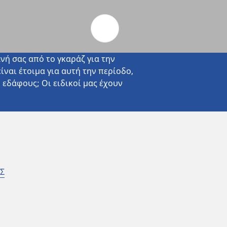
Αυτοκίνητα και SUV
Μοτοσυκλέτες και scooter
Ποδήλατα
νή σας από το γκαράζ για την
ίναι έτοιμα για αυτή την περίοδο,
εδάφους; Οι ειδικοί μας έχουν
Σ