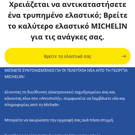
Χρειάζεται να αντικαταστήσετε
ένα
τρυπημένο ελαστικό
;
Βρείτε
το καλύτερο ελαστικό MICHELIN
για τις ανάγκες σας.
Βρείτε τα ελαστικά σας
ΜΕΊΝΕΤΕ ΣΥΝΤΟΝΙΣΜΈΝΟΙ ΓΙΑ ΤΑ ΤΕΛΕΥΤΑΊΑ ΝΈΑ ΑΠΌ ΤΗ ΓΕΩΡΓΊΑ
MICHELIN!
Δίνοντας τη διεύθυνση ηλεκτρονικού ταχυδρομείου σας και
κάνοντας κλικ στο «Αποστολή», συμφωνείτε να λαμβάνετε νέα και
πληροφορίες από τη Michelin.
Μπορείτε να ακυρώσετε την εγγραφή σας ανά πάσα στιγμή.