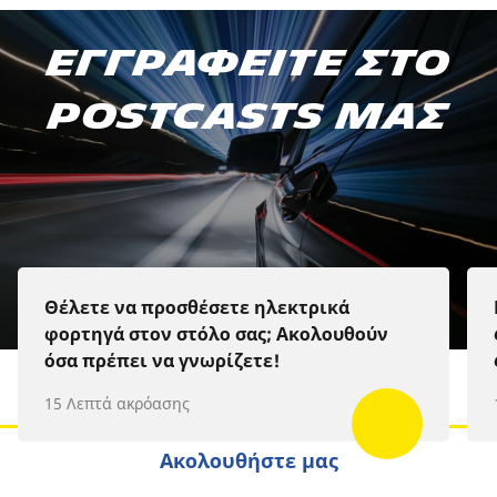
ΕΓΓΡΑΦΕΙΤΕ ΣΤΟ POSTCASTS
ΕΓΓΡΑΦΕΙΤΕ ΣΤΟ
ΜΑΣ
POSTCASTS ΜΑΣ
Apple Podcast
Spotify
Deezer
Θέλετε να προσθέσετε ηλεκτρικά
φορτηγά στον στόλο σας; Ακολουθούν
όσα πρέπει να γνωρίζετε!
15 Λεπτά ακρόασης
Ακολουθήστε μας